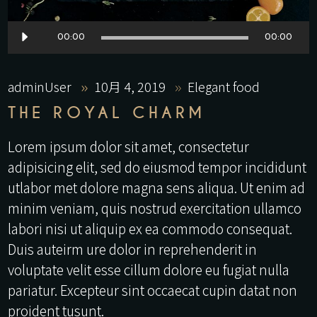
音
00:00
00:00
声
プ
adminUser
10月 4, 2019
Elegant food
レ
THE ROYAL CHARM
ー
ヤ
Lorem ipsum dolor sit amet, consectetur
ー
adipisicing elit, sed do eiusmod tempor incididunt
utlabor met dolore magna sens aliqua. Ut enim ad
minim veniam, quis nostrud exercitation ullamco
labori nisi ut aliquip ex ea commodo consequat.
Duis auteirm ure dolor in reprehenderit in
voluptate velit esse cillum dolore eu fugiat nulla
pariatur. Excepteur sint occaecat cupin datat non
proident tusunt.